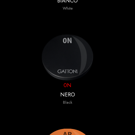
BIANCO
White
0N
NERO
Black