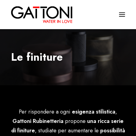
Company
Le finiture
Environments
Products
Finishes
Media
Per rispondere a ogni
esigenza stilistica
,
Where to buy
Gattoni Rubinetteria
propone
una ricca serie
Contacts
di finiture
, studiate per aumentare le
possibilità