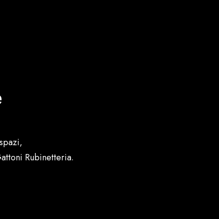
e
spazi,
attoni Rubinetteria.