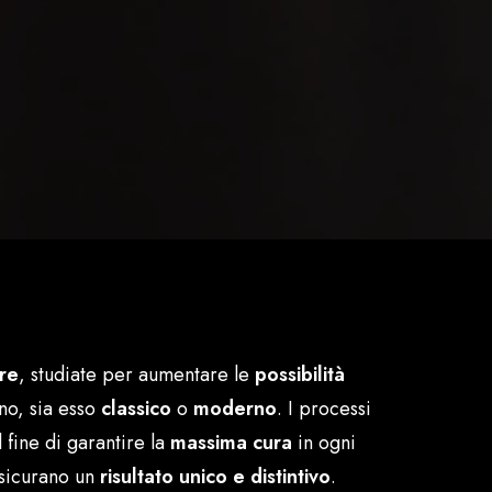
ure
, studiate per aumentare le
possibilità
no, sia esso
classico
o
moderno
. I processi
l fine di garantire la
massima cura
in ogni
assicurano un
risultato unico e distintivo
.