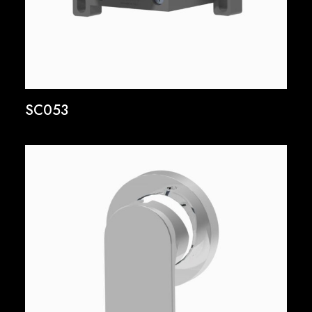
SC053