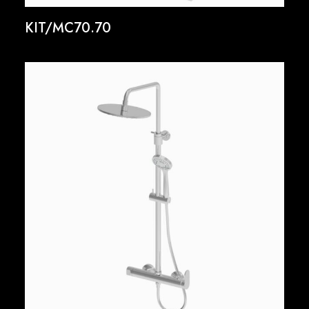
KIT/MC70.70