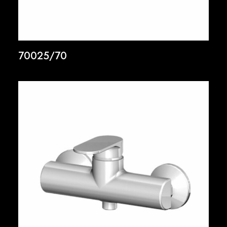
70025/70