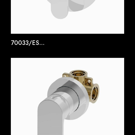
70033/ES...