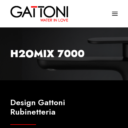
Empresa
H2OMIX 7000
Ambientes
Produtos
Media
Acabamentos
Design Gattoni
Onde comprar
Rubinetteria
Contactos