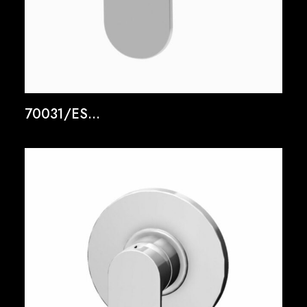
70031/ES...