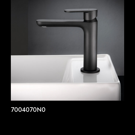
7004070N0