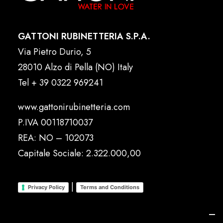
GATTONI RUBINETTERIA S.P.A.
Via Pietro Durio, 5
28010 Alzo di Pella (NO) Italy
Tel
+ 39 0322 969241
www.gattonirubinetteria.com
P.IVA 00118710037
REA: NO – 102073
Capitale Sociale: 2.322.000,00
|
Privacy Policy
Terms and Conditions