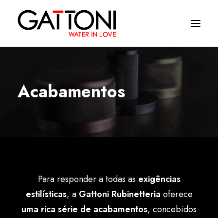
Empresa
Acabamentos
Ambientes
Produtos
Media
Acabamentos
Para responder a todas as
exigências
Onde comprar
estilísticas
, a
Gattoni
Rubinetteria
oferece
Contactos
uma rica série de acabamentos
, concebidos