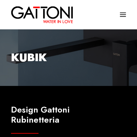
Empresa
KUBIK
Ambientes
Produtos
Media
Acabamentos
Design Gattoni
Onde comprar
Rubinetteria
Contactos