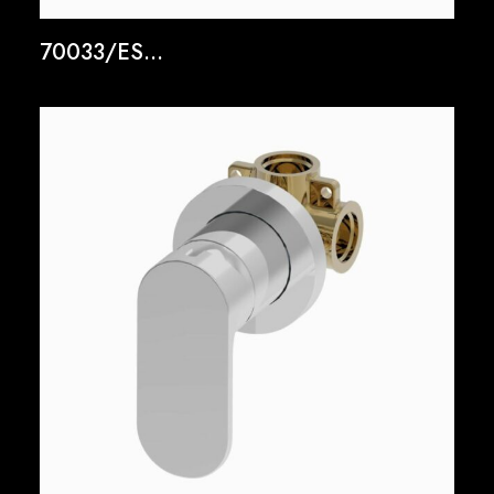
70033/ES...