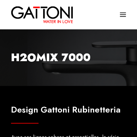
Société
H2OMIX 7000
Environnements
Produits
Finitions
Media
Design Gattoni Rubinetteria
Où acheter
Contacts