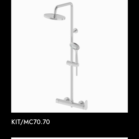
KIT/MC70.70