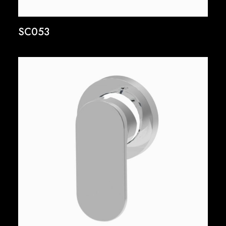
SC053