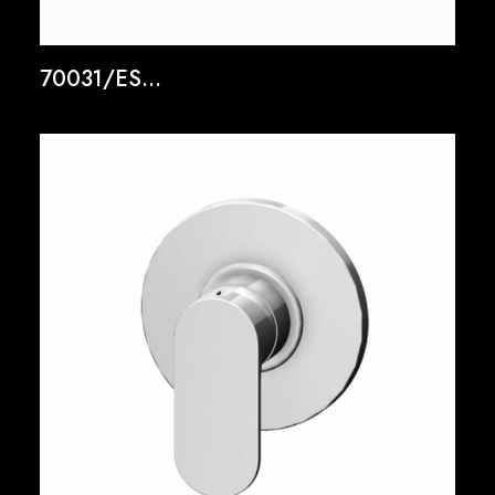
70031/ES...