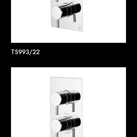
TS993/22