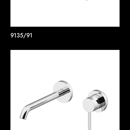
9135/91