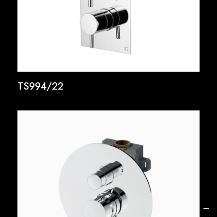
TS994/22