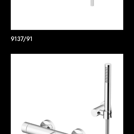
9137/91