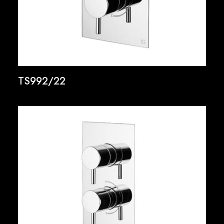
TS992/22