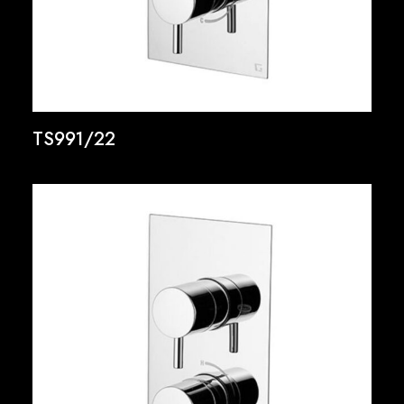
TS991/22