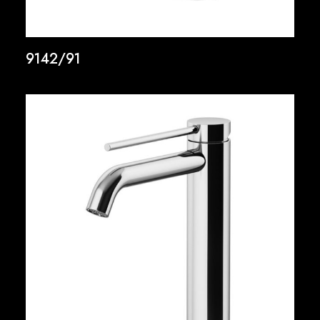
9142/91