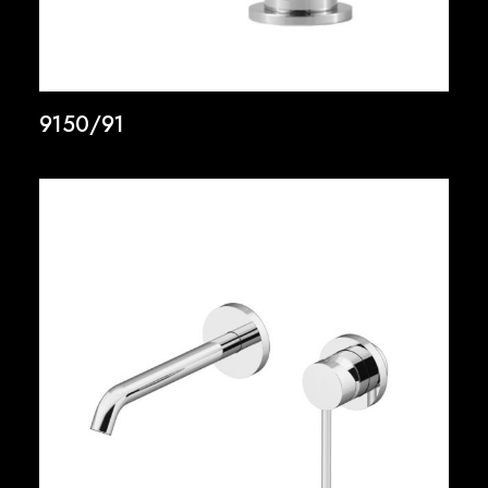
9150/91