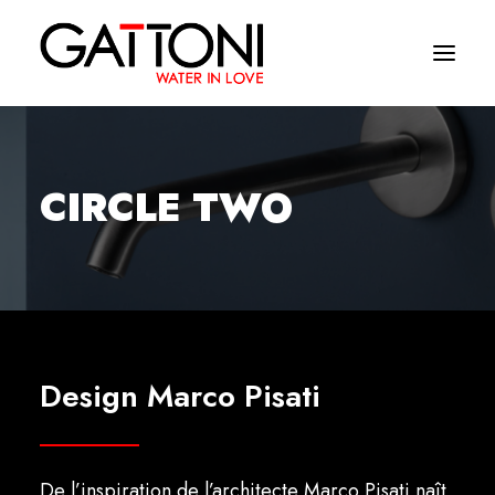
Société
CIRCLE TWO
Environnements
Produits
Finitions
Media
Design Marco Pisati
Où acheter
Contacts
De l’inspiration de l’architecte Marco Pisati naît