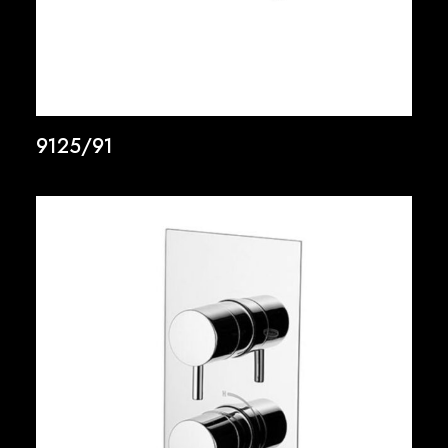
9125/91