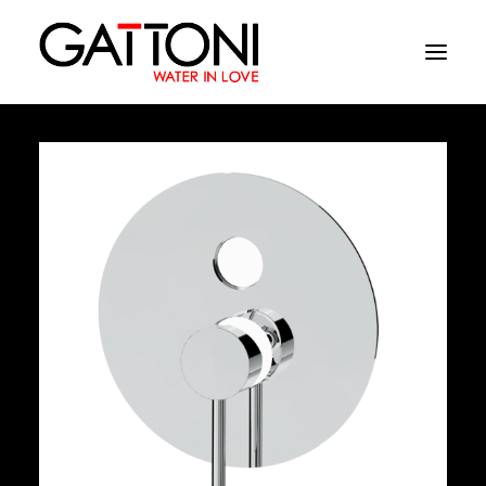
Société
Environnements
Produits
Finitions
Media
Où acheter
Contacts