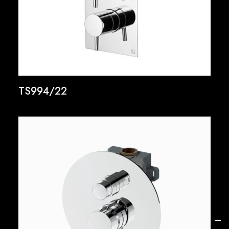
TS994/22