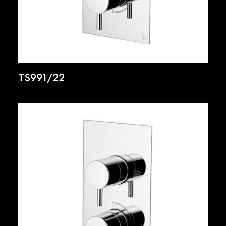
TS991/22