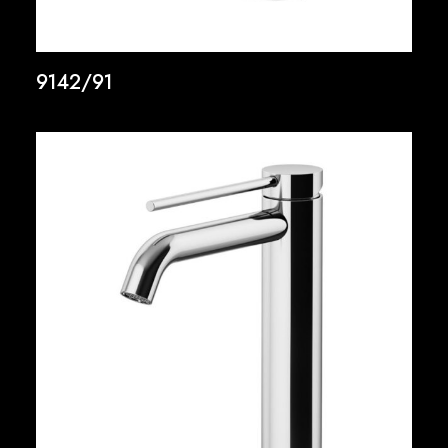
9142/91