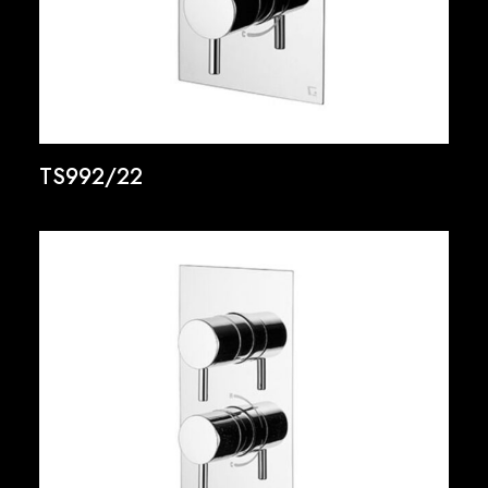
TS992/22