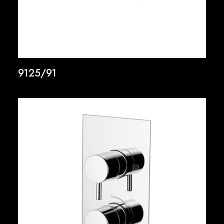
9125/91