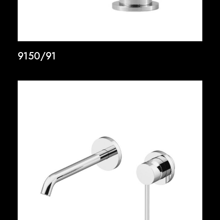
9150/91