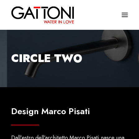
Azienda
CIRCLE TWO
Ambienti
Prodotti
Finiture
Media
Design Marco Pisati
Dove acquistare
Contatti
Dall’estro dell’architetto Marco Pisati nasce una