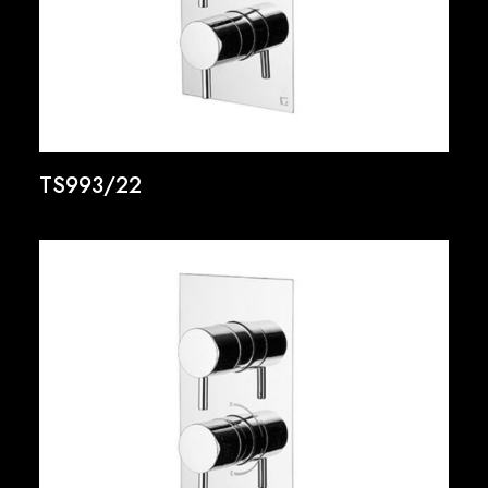
TS993/22