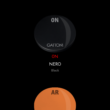
0N
NERO
Black