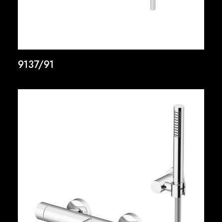
9137/91