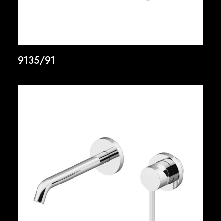
9135/91