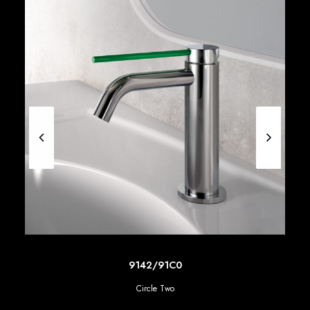
SCOPRI DI PIU'
9142/91C0
Circle Two