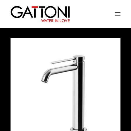
Azienda
Ambienti
Prodotti
Finiture
Media
Dove acquistare
Contatti