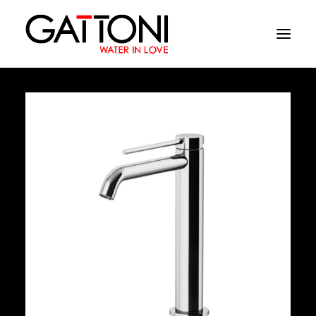
Компания
Oружающая среда
Продукция
Финиши
Media
Где купить
Контакты