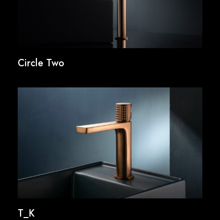
Circle Two
T_K