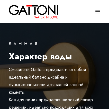
Компания
ВАННАЯ
Oружающая среда
Характер воды
Продукция
Финиши
Смесители Gattoni представляют собой
идеальный баланс дизайна и
Media
функциональности для вашей ванной
Где купить
комнаты.
Каждая линия предлагает широкий спектр
Контакты
решений, идеально подходящих для всех