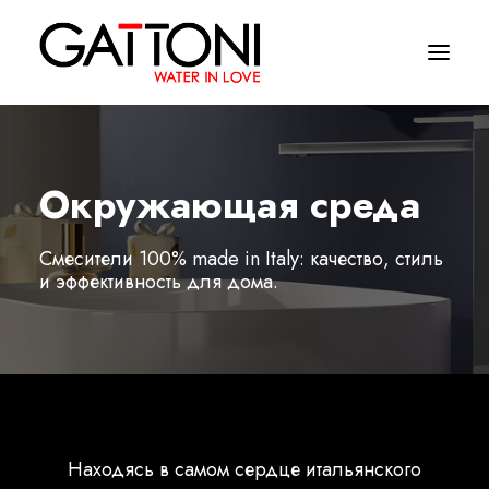
Компания
Окружающая среда
Oружающая среда
Смесители 100% made in Italy: качество, стиль
Продукция
и эффективность для дома.
Финиши
Media
Где купить
Контакты
Находясь в самом сердце итальянского