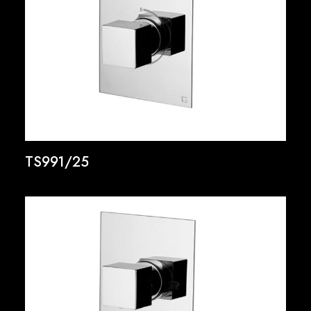
TS991/25