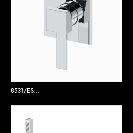
8531/ES...