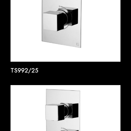
TS992/25