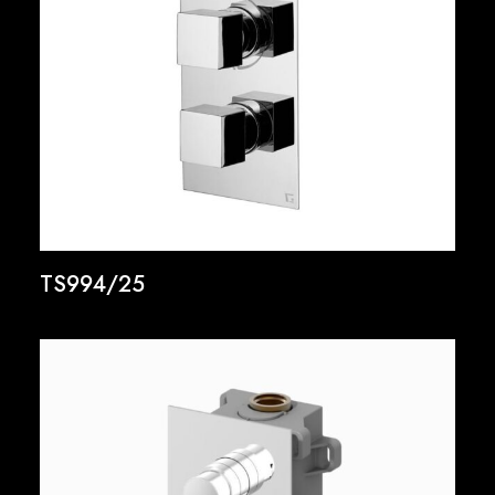
TS994/25