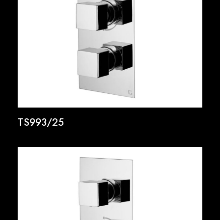
TS993/25