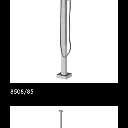
8508/85