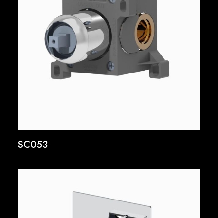
SC053