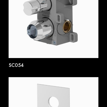
SC054