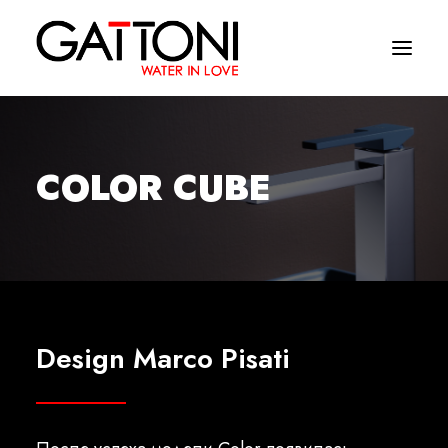
Компания
COLOR CUBE
Oружающая среда
Продукция
Финиши
Media
Design Marco Pisati
Где купить
Контакты