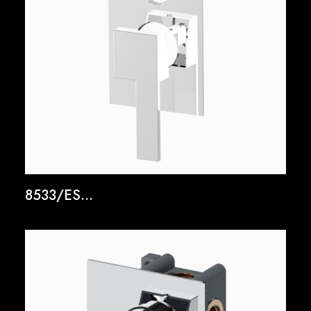
8533/ES...