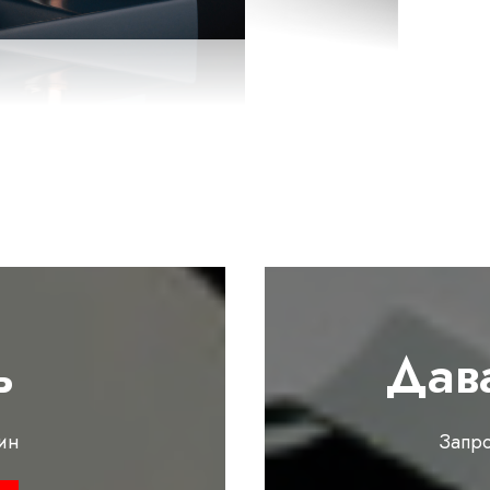
ь
Дав
ин
Запр