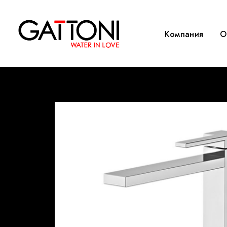
Компания
O