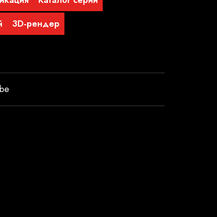
икация
Каталог серии
й
3D-рендер
ube