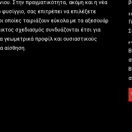
β
ιου. Στην πραγματικότητα, ακόμη και η νέα
 φυσίγγιο, σας επιτρέπει να επιλέξετε
S
ι οποίες ταιριάζουν εύκολα με τα αξεσουάρ
Γ
λικτος σχεδιασμός συνδυάζονται έτσι για
Σ
α γεωμετρικά προφίλ και ουσιαστικούς
P
να αίσθηση.
Β
α
Β
α