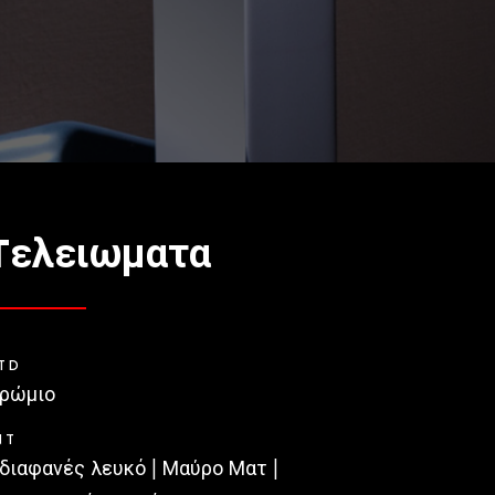
Tελειωματα
TD
ρώμιο
NT
διαφανές λευκό | Μαύρο Ματ |