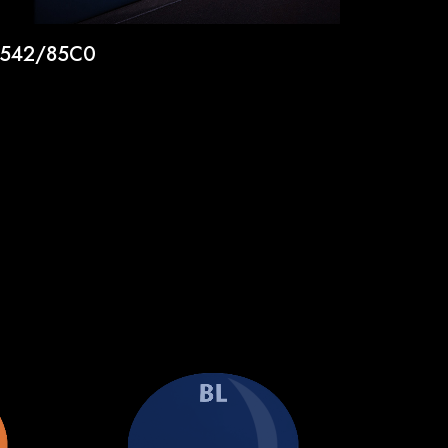
542/85C0