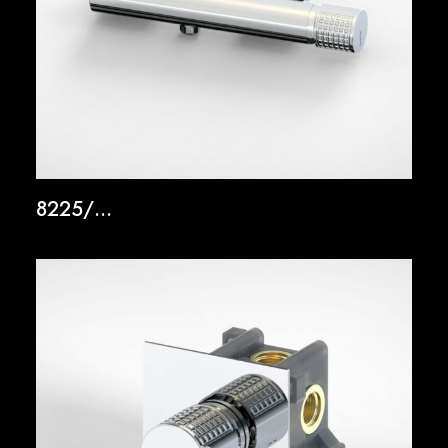
8225/…