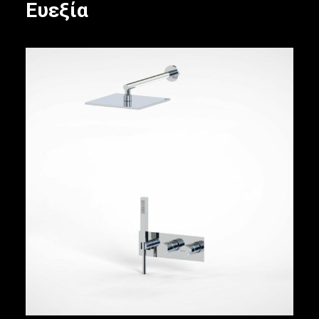
Ευεξία