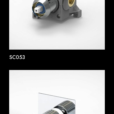
SC053