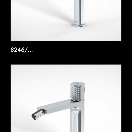
8246/…