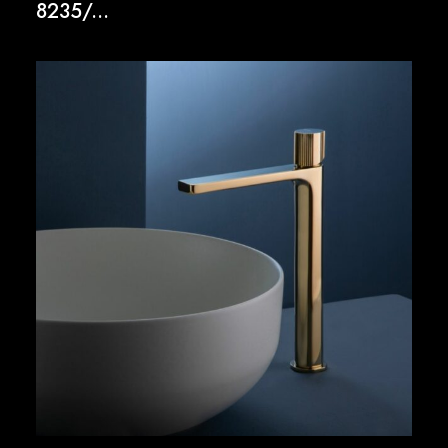
8235/...