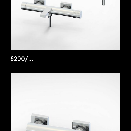
8200/…