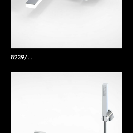
8239/…