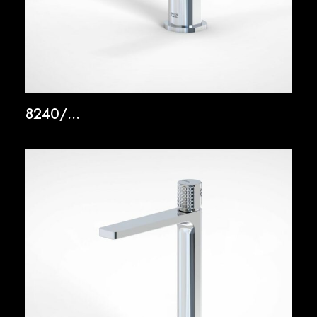
8240/…