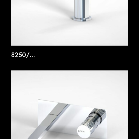
8250/…