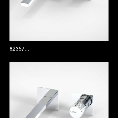
8235/…