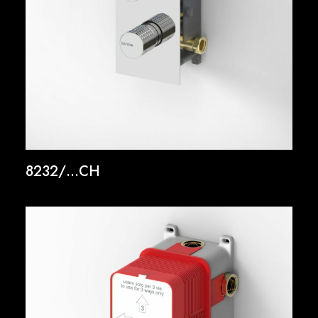
8232/…CH