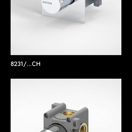
8231/…CH