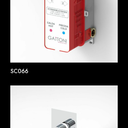
SC066