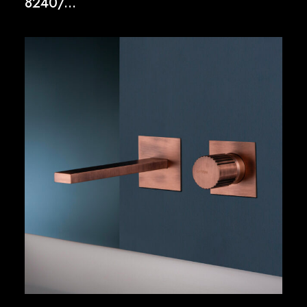
8240/...