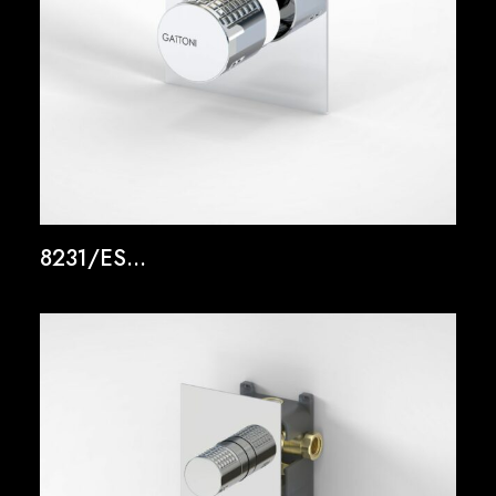
8231/ES...