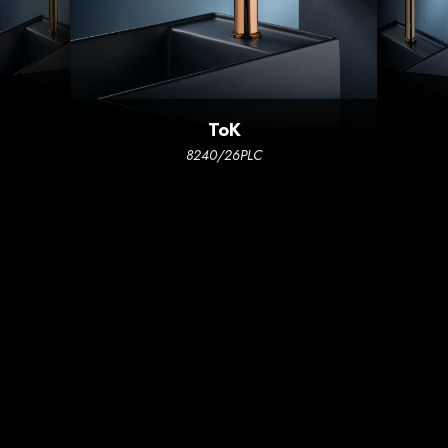
ToK
8240/26PLC