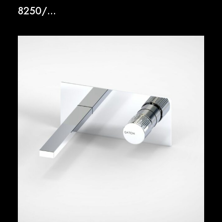
8250/…