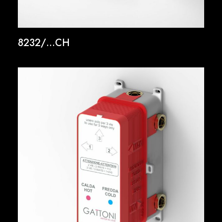
8232/…CH