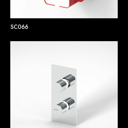
SC066