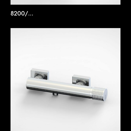
8200/…