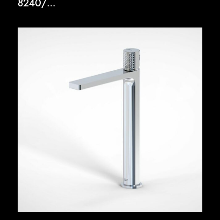
8240/…