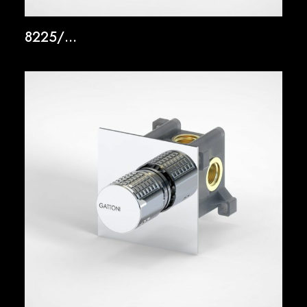
8225/…