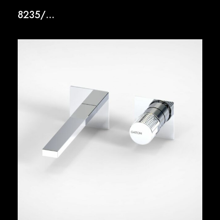
8235/…