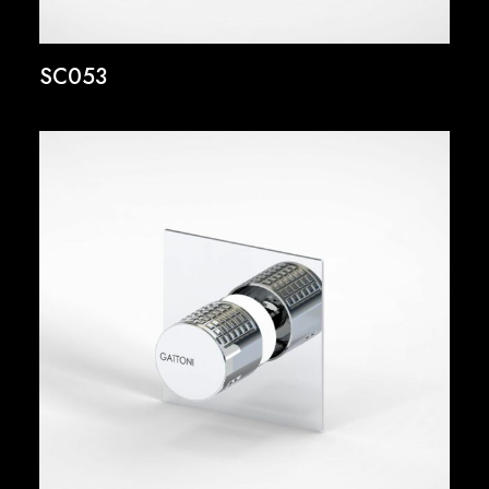
SC053