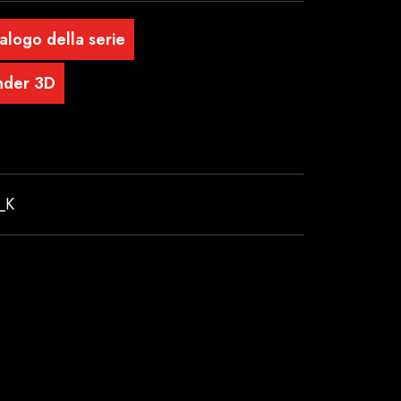
alogo della serie
nder 3D
_K