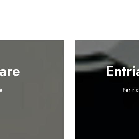
are
Entri
te
Per ri