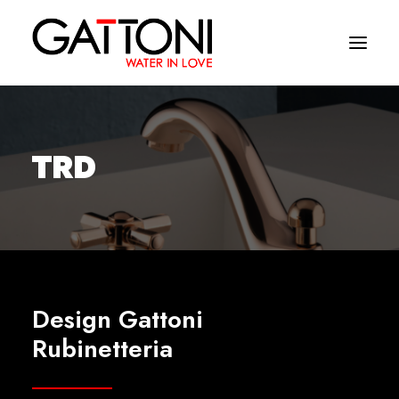
Azienda
TRD
Ambienti
Prodotti
Finiture
Media
Design Gattoni
Dove acquistare
Rubinetteria
Contatti