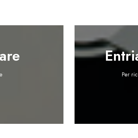
are
Entri
te
Per ri