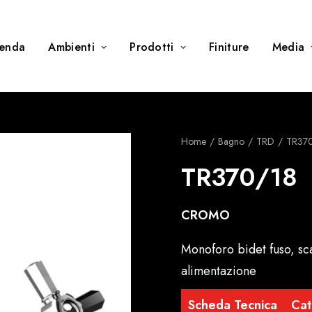
ienda
Ambienti
Prodotti
Finiture
Media
Home
Bagno
TRD
TR37
TR370/18
CROMO
Monoforo bidet fuso, sca
alimentazione
Scheda Tecnica
Cat