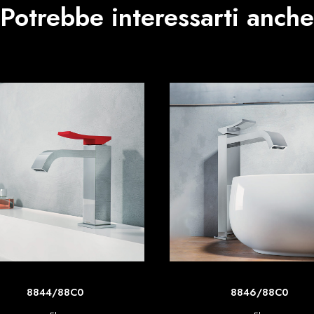
Potrebbe interessarti anche
SCOPRI DI PIU'
SCOPRI DI PIU'
8844/88C0
8846/88C0