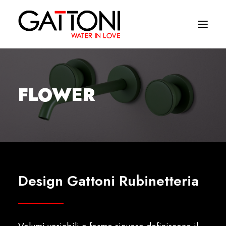
Azienda
FLOWER
Ambienti
Prodotti
Finiture
Media
Design Gattoni Rubinetteria
Dove acquistare
Contatti