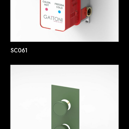
SC061