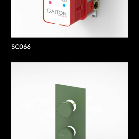
SC066