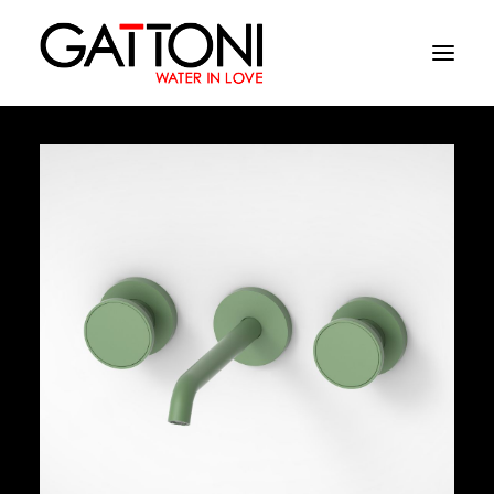
Azienda
Ambienti
Prodotti
Finiture
Media
Dove acquistare
Contatti