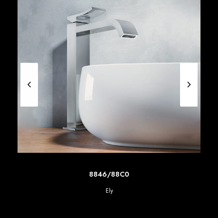
SCOPRI DI PIU'
8846/88C0
Ely