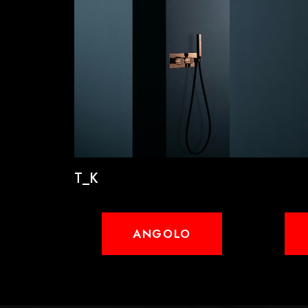
T_K
ANGOLO