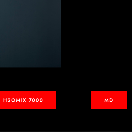
H2OMIX 7000
MD