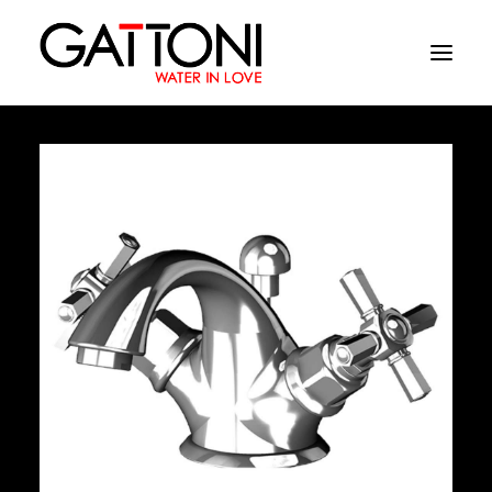
Azienda
Ambienti
Prodotti
Finiture
Media
Dove acquistare
Contatti