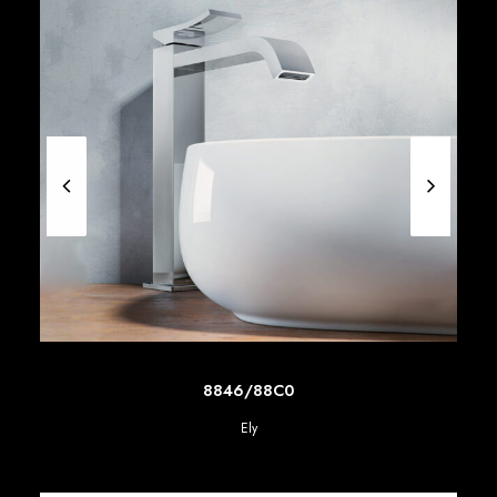
SCOPRI DI PIU'
8846/88C0
Ely