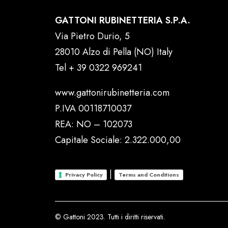
GATTONI RUBINETTERIA S.P.A.
Via Pietro Durio, 5
28010 Alzo di Pella (NO) Italy
Tel
+ 39 0322 969241
www.gattonirubinetteria.com
P.IVA 00118710037
REA: NO – 102073
Capitale Sociale: 2.322.000,00
|
Privacy Policy
Terms and Conditions
© Gattoni 2023. Tutti i diritti riservati.