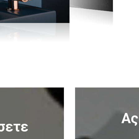
Ας
σετε