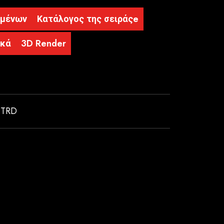
ομένων
Κατάλογος της σειράςe
ικά
3D Render
,
TRD