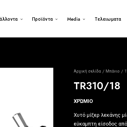
άλλοντα
Προϊόντα
Media
Tελειωματα
Αρχική σελίδα
Μπάνιο
T
TR310/18
ΧΡΏΜΙΟ
Χυτό μίξερ λεκάνης μ
εύκαμπτη είσοδος απ