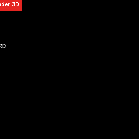
nder 3D
RD