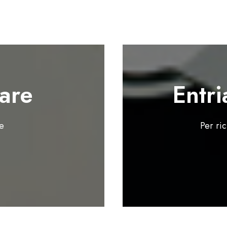
are
Entri
te
Per ri