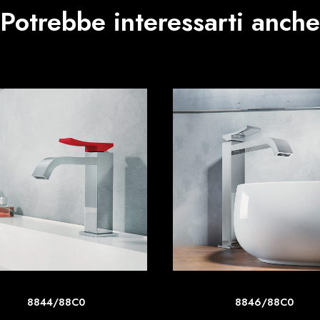
Potrebbe interessarti anche
SCOPRI DI PIU'
SCOPRI DI PIU'
8844/88C0
8846/88C0