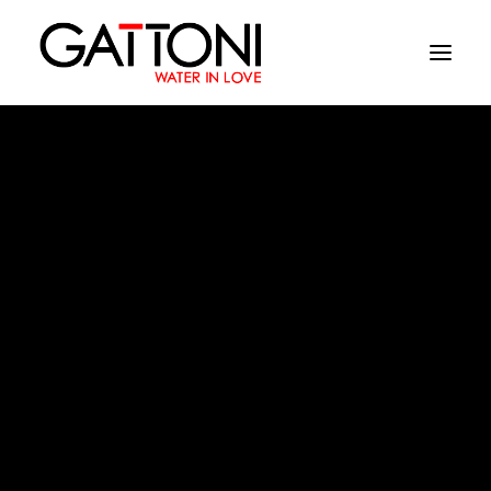
Azienda
Ambienti
Prodotti
Finiture
T_K
Media
Dove acquistare
Contatti