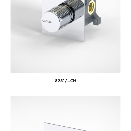
SCOPRI DI PIU'
8231/...CH