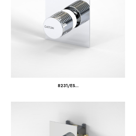
SCOPRI DI PIU'
8231/ES...