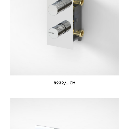
SCOPRI DI PIU'
8232/...CH