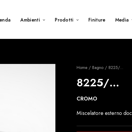
ienda
Ambienti
Prodotti
Finiture
Media
Home
Bagno
8225/…
8225/…
CROMO
Miscelatore esterno doc