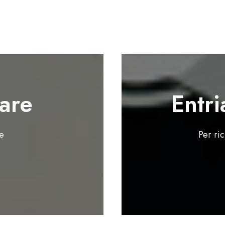
are
Entri
te
Per ri