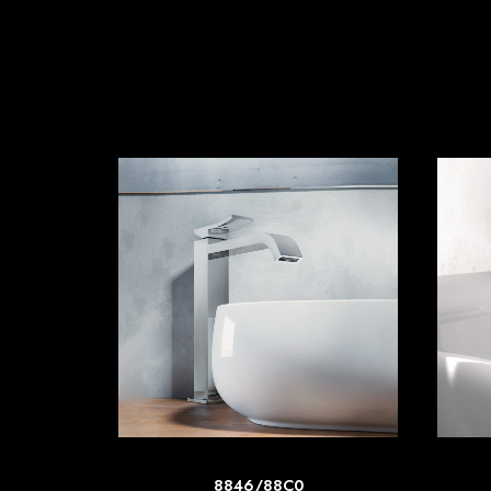
SCOPRI DI PIU'
8846/88C0