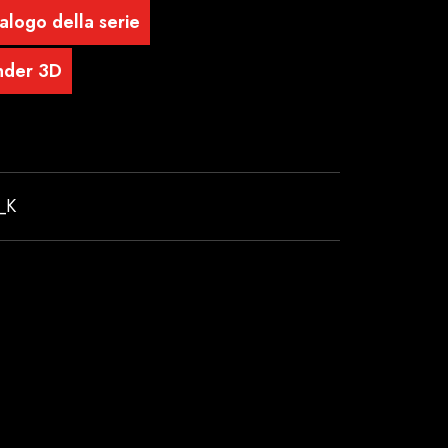
alogo della serie
nder 3D
_K