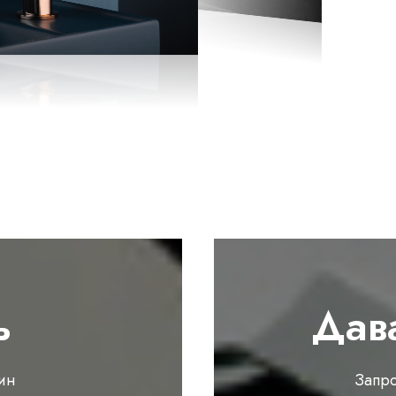
ь
Дав
ин
Запр