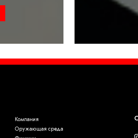
С
Компания
Oружающая среда