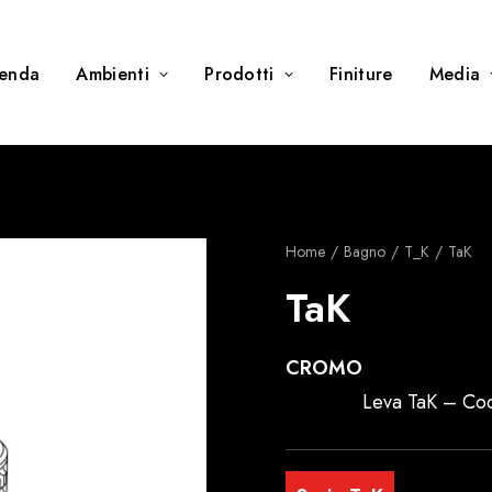
ienda
Ambienti
Prodotti
Finiture
Media
Home
Bagno
T_K
TaK
TaK
CROMO
Leva TaK – Co