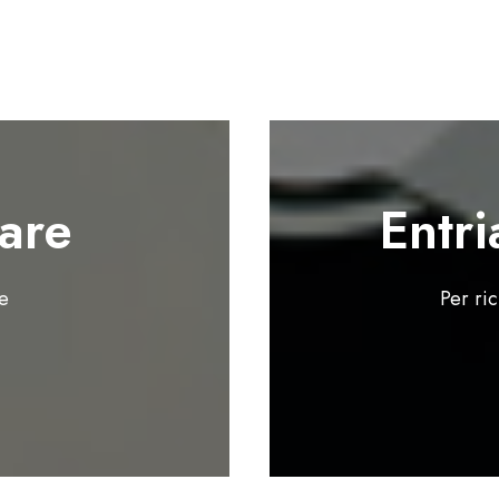
are
Entri
te
Per ri