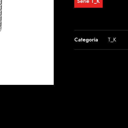
Serie T_K
Categoria
T_K