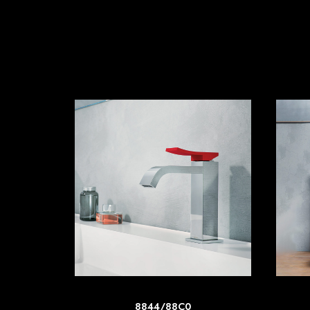
SCOPRI DI PIU'
8844/88C0