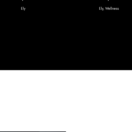
Ely
Ely
,
Wellness