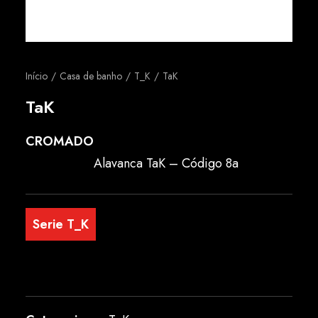
Português
Início
Casa de banho
T_K
TaK
TaK
CROMADO
Alavanca TaK – Código 8a
Serie T_K