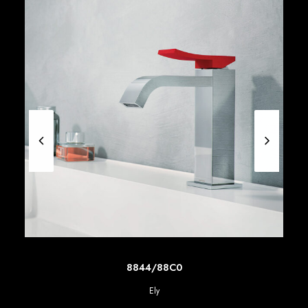
SCOPRI DI PIU'
8844/88C0
Ely