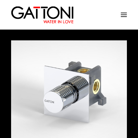
Azienda
Ambienti
Prodotti
Finiture
Media
Dove acquistare
Contatti