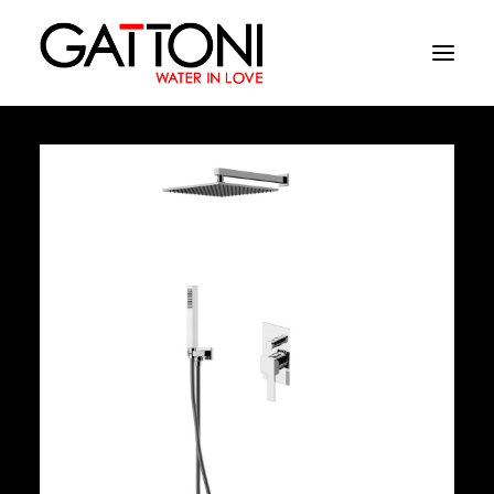
Компания
Oружающая среда
Продукция
Финиши
Media
Где купить
Контакты