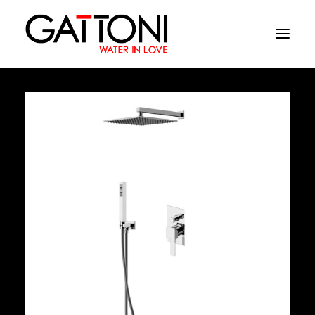
Société
Environnements
Produits
Finitions
Media
Où acheter
Contacts