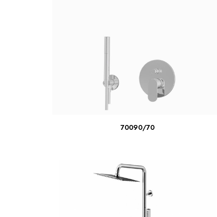
LIRE LA SUITE
70090/70