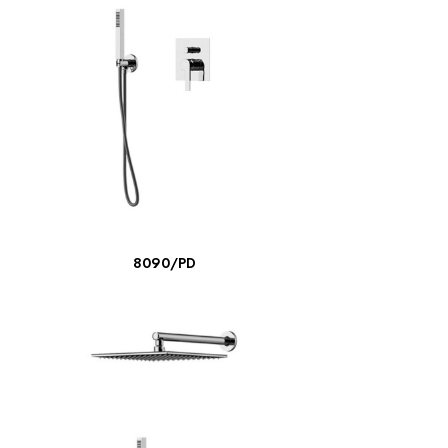
LIRE LA SUITE
8090/PD