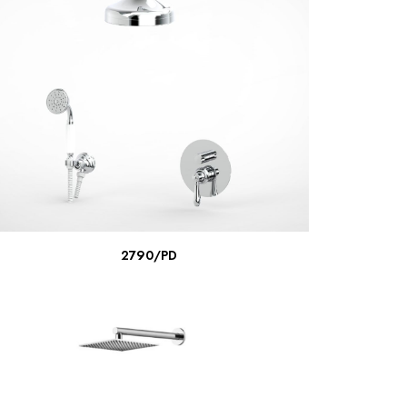
LIRE LA SUITE
2790/PD