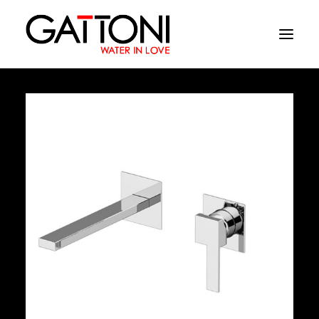
Компания
Oружающая среда
Продукция
Финиши
Media
Где купить
Контакты