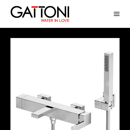
Компания
Oружающая среда
Продукция
Финиши
Media
Где купить
Контакты