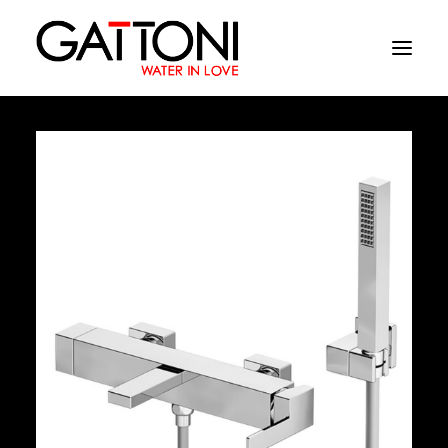
Société
Environnements
Produits
Finitions
Media
Où acheter
Contacts