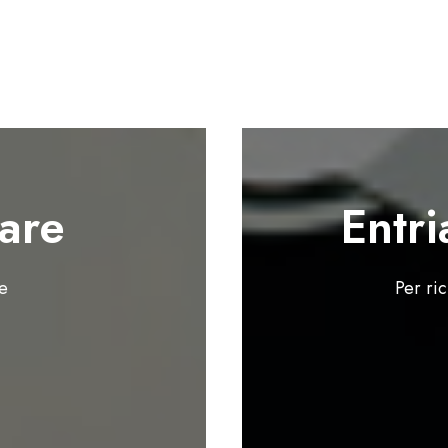
are
Entri
te
Per ri