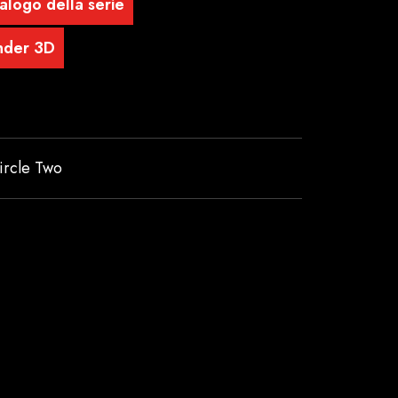
alogo della serie
nder 3D
ircle Two