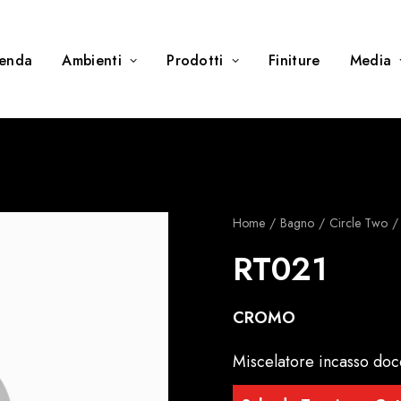
ienda
Ambienti
Prodotti
Finiture
Media
Home
Bagno
Circle Two
RT021
CROMO
Miscelatore incasso d