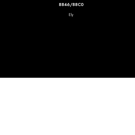
SCOPRI DI PIU'
8846/88C0
Ely