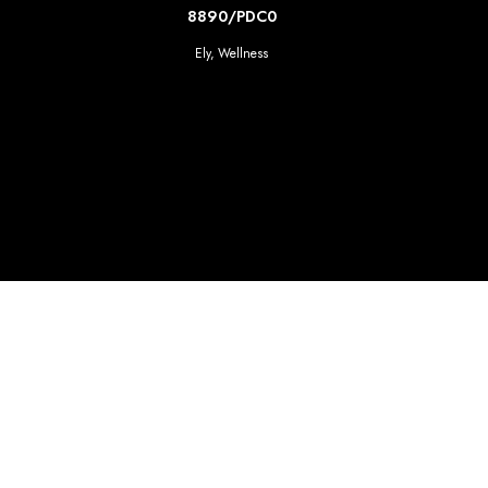
SCOPRI DI PIU'
8890/PDC0
Ely
,
Wellness