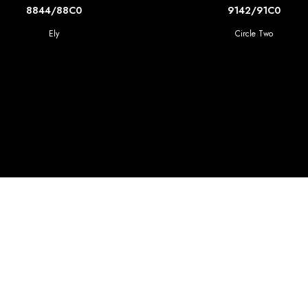
SCOPRI DI PIU'
SCOPRI DI PIU'
8844/88C0
9142/91C0
Ely
Circle Two