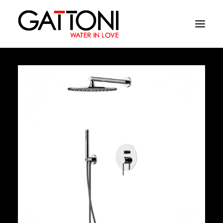
Société
Environnements
Produits
Finitions
Media
Où acheter
Contacts