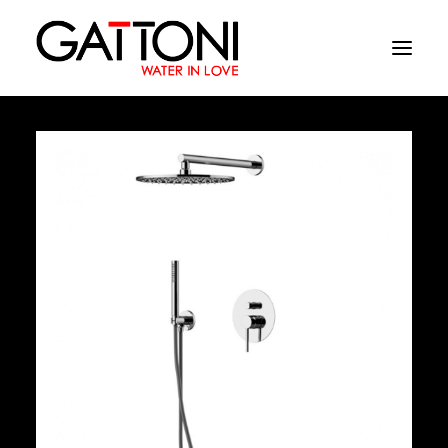
Компания
Oружающая среда
Продукция
Финиши
Media
Где купить
Контакты