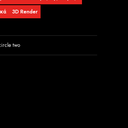
ικά
3D Render
circle two