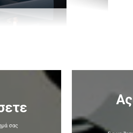
Ας
σετε
ημά σας