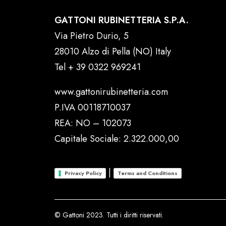
GATTONI RUBINETTERIA S.P.A.
Via Pietro Durio, 5
28010 Alzo di Pella (NO) Italy
Tel
+ 39 0322 969241
www.gattonirubinetteria.com
P.IVA 00118710037
REA: NO – 102073
Capitale Sociale: 2.322.000,00
|
Privacy Policy
Terms and Conditions
© Gattoni 2023. Tutti i diritti riservati.