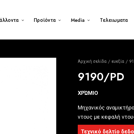
άλλοντα
Προϊόντα
Media
Tελειωματα
Αρχική σελίδα
ευεξία
9
9190/PD
ΧΡΏΜΙΟ
Μηχανικός αναμικτήρα
ντους με κεφαλή ντου
Τεχνικό δελτίο δεδ