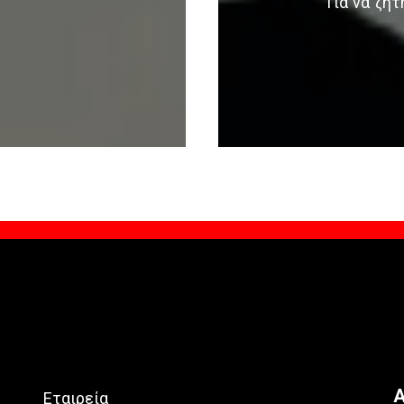
Για να ζη
Α
Εταιρεία