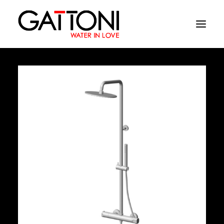
Société
Environnements
Produits
Finitions
Media
Où acheter
Contacts