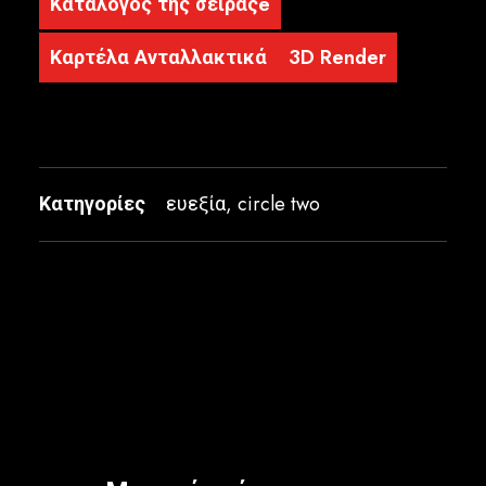
Κατάλογος της σειράςe
Καρτέλα Ανταλλακτικά
3D Render
Κατηγορίες
ευεξία
,
circle two