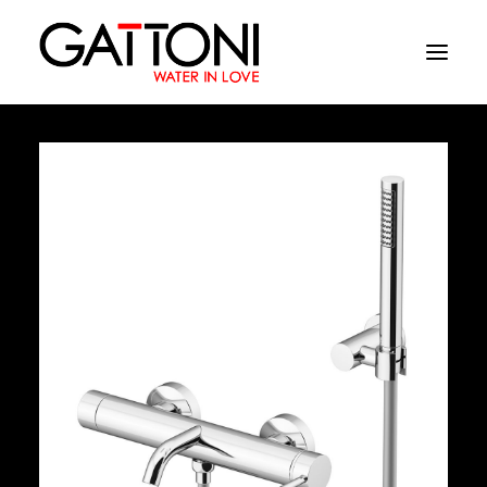
Société
Environnements
Produits
Finitions
Media
Où acheter
Contacts