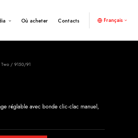
Français
dia
Où acheter
Contacts
e Two
9150/91
age réglable avec bonde clic-clac manuel,