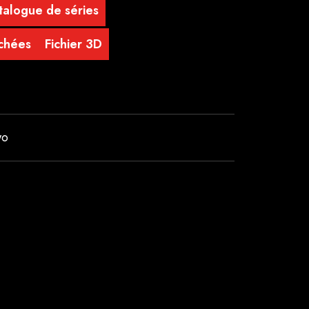
talogue de séries
achées
Fichier 3D
wo