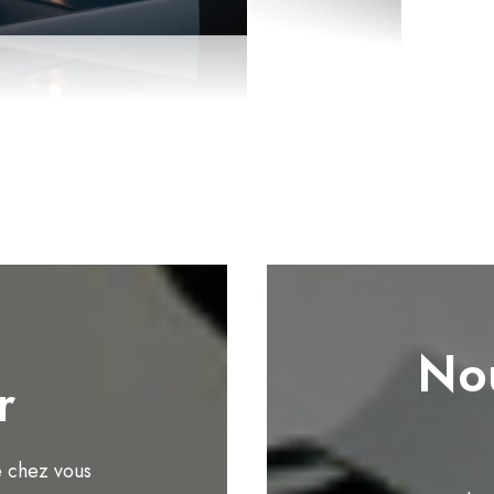
Nou
r
e chez vous