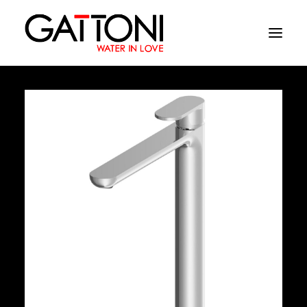
Société
Environnements
Produits
Finitions
Media
Où acheter
Contacts