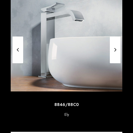
SCOPRI DI PIU'
8846/88C0
Ely