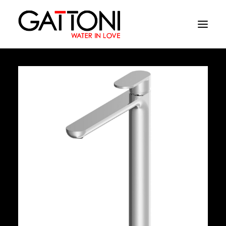
Azienda
Ambienti
Prodotti
Finiture
Media
Dove acquistare
Contatti