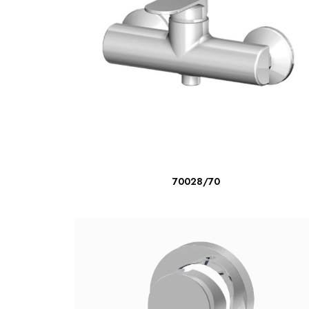
LIRE LA SUITE
70028/70